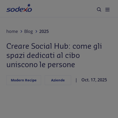
Servizi e Brand
home
Blog
2025
Creare Social Hub: come gli
Settori
spazi dedicati al cibo
Blog
uniscono le persone
Chi siamo
Oct. 17, 2025
Modern Recipe
Aziende
Sostenibilità
Lavora con noi