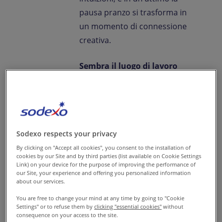
pausa pranzo si trasforma in
un momento di connessione
creativa.
Sembra il luogo di lavoro
ideale, vero?
Eppure, è del
tutto possibile: basta
progettare con attenzione e
intenzionalità degli spazi sociali
Sodexo respects your privacy
pensati per favorire la
By clicking on "Accept all cookies", you consent to the installation of
relazione.
cookies by our Site and by third parties (list available on Cookie Settings
Link) on your device for the purpose of improving the performance of
our Site, your experience and offering you personalized information
Gli
spazi dedicati al cibo
sono
about our services.
molto più che semplici luoghi
You are free to change your mind at any time by going to "Cookie
dove mangiare: sono il cuore
Settings" or to refuse them by
clicking "essential cookies"
without
consequence on your access to the site.
pulsante della cultura