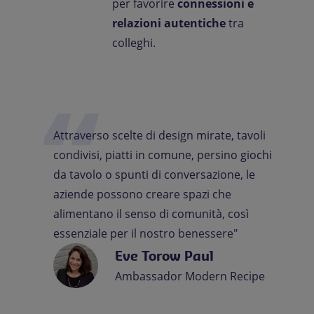
per favorire
connessioni e
relazioni autentiche
tra
colleghi.
Attraverso
scelte
di
design
mirate,
tavoli
condivisi,
piatti
in
comune,
persino
giochi
da
tavolo
o
spunti
di
conversazione,
le
aziende
possono
creare
spazi
che
alimentano
il
senso
di
comunità,
così
essenziale
per
il
nostro
benessere"
Eve Torow Paul
Ambassador Modern Recipe