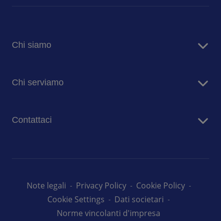
Chi siamo
Sodexo in Italia
Chi serviamo
Sostenibilità
Blog
Aziende
Comunicati stampa
Contattaci
Case di risposo
Ospedali
Contatta i nostri team
Prima Infanzia
Lavora con noi
Scuole
Università
Note legali
Privacy Policy
Cookie Policy
Cookie Settings
Dati societari
Norme vincolanti d'impresa