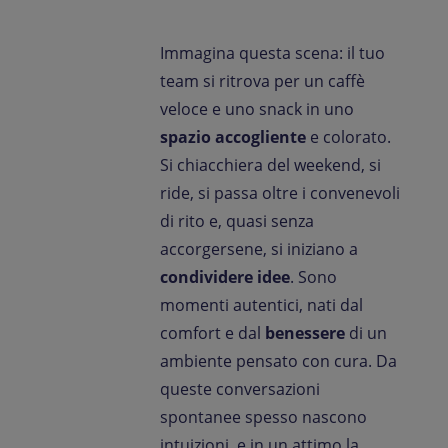
Contattaci
Immagina questa scena: il tuo
IT-IT
Comunicati Stampa
team si ritrova per un caffè
veloce e uno snack in uno
spazio accogliente
e colorato.
Si chiacchiera del weekend, si
ride, si passa oltre i convenevoli
di rito e, quasi senza
accorgersene, si iniziano a
condividere idee
. Sono
momenti autentici, nati dal
comfort e dal
benessere
di un
ambiente pensato con cura. Da
queste conversazioni
spontanee spesso nascono
intuizioni, e in un attimo la