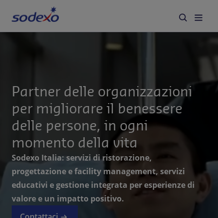
Servizi e Brand
Settori
Partner delle organizzazioni
per migliorare il benessere
Blog
delle persone, in ogni
Chi siamo
momento della vita
Sodexo Italia: servizi di ristorazione,
Sostenibilità
progettazione e facility management, servizi
educativi e gestione integrata per esperienze di
Lavora con noi
valore e un impatto positivo.
Contattaci