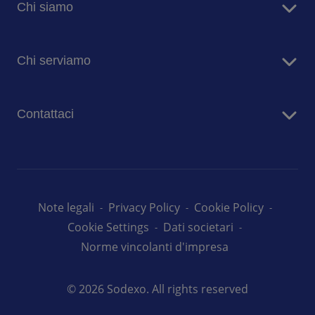
Chi siamo
Sodexo in Italia
Chi serviamo
Sostenibilità
Blog
Aziende
Comunicati stampa
Contattaci
Case di risposo
Ospedali
Contatta i nostri team
Prima Infanzia
Lavora con noi
Scuole
Università
Note legali
Privacy Policy
Cookie Policy
Cookie Settings
Dati societari
Norme vincolanti d'impresa
© 2026 Sodexo. All rights reserved