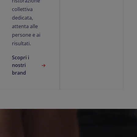
ristorazione
collettiva
dedicata,
attenta alle
persone e ai
risultati.
Scopri i
nostri
brand