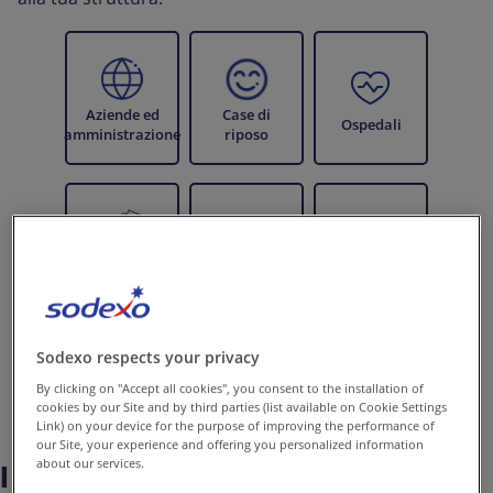
Aziende ed
Case di
Ospedali
amministrazione
riposo
Prima
Scuole
Università
infanzia
Sodexo respects your privacy
By clicking on "Accept all cookies", you consent to the installation of
cookies by our Site and by third parties (list available on Cookie Settings
Link) on your device for the purpose of improving the performance of
our Site, your experience and offering you personalized information
about our services.
I nostri servizi