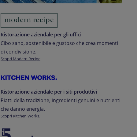
Ristorazione aziendale per gli uffici
Cibo
sano,
sostenibile
e
gustoso
che
crea
momenti
di
condivisione.
Scopri Modern Recipe
Ristorazione aziendale per i siti produttivi
Piatti
della
tradizione,
ingredienti
genuini
e
nutrienti
che
danno
energia.
Scopri Kitchen Works.