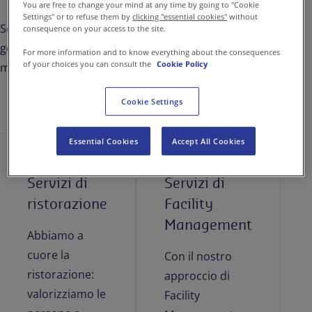
You are free to change your mind at any time by going to "Cookie
Settings" or to refuse them by
clicking "essential cookies"
without
Soluzioni di ristorazione e Facility Management per
consequence on your access to the site.
generare benessere, efficienza e sostenibilità in ogni
For more information and to know everything about the consequences
of your choices you can consult the
Cookie Policy
momento della giornata.
Cookie Settings
Essential Cookies
Accept All Cookies
Servizi di
Servizi di
ristorazione
Facility
Management
Abbiamo a
cuore la
Con il nostro
ristorazione:
approccio di
valorizziamo le
Facility