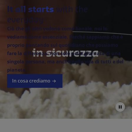
It all starts
with the
everyday
Ciò che gli altri vedono come banale, noi lo
vediamo come essenziale. Perché sappiamo che è
proprio puntando sul quotidiano che possiamo
fare la differenza: non solo nella giornata di una
singola persona, ma anche nella vita di tutti e del
pianeta.
In cosa crediamo