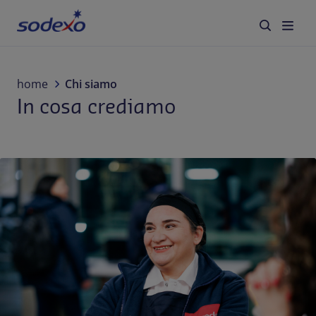
Servizi e Brand
home
Chi siamo
In cosa crediamo
Settori
Blog
Chi siamo
Sostenibilità
Lavora con noi