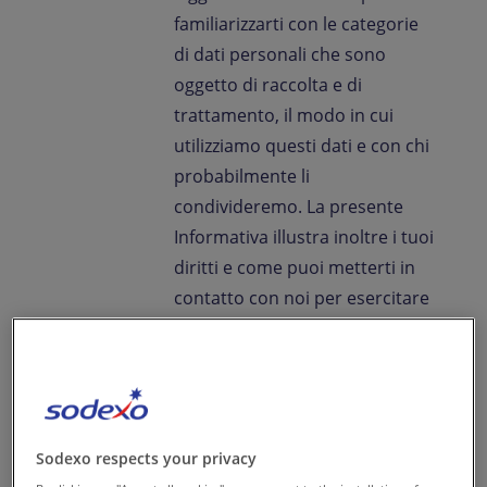
familiarizzarti con le categorie
di dati personali che sono
oggetto di raccolta e di
trattamento, il modo in cui
utilizziamo questi dati e con chi
probabilmente li
condivideremo. La presente
Informativa illustra inoltre i tuoi
diritti e come puoi metterti in
contatto con noi per esercitare
questi diritti o per farci
eventuali domande che
potresti avere riguardo alla
protezione dei tuoi dati
personali.
Sodexo respects your privacy