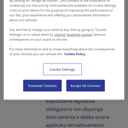
By clicking on "Accept all cookies", you consent to the installation of
La presente Informativa potrà
cookies by our Site and by third parties (list available on Cookie Settings
Link) on your device for the purpose of improving the performance of
essere modificata, integrata o
our Site, your experience and offering you personalized information
about our services.
aggiornata, in particolare per
adeguarsi a eventuali sviluppi
You are free to change your mind at any time by going to "Cookie
Settings" or to refuse them by
clicking "essential cookies"
without
legislativi, regolatori,
consequence on your access to the site.
giurisprudenziali o tecnici che
For more information and to know everything about the consequences
potrebbero verificarsi.
of your choices you can consult the
Cookie Policy
Comunque, i tuoi dati personali
saranno sempre trattati in
Cookie Settings
conformità all’Informativa in
vigore al momento della
Essential Cookies
Accept All Cookies
raccolta dei dati, salvo che una
disposizione legislativa
obbligatoria non disponga
diversamente e debba essere
applicata retroattivamente.