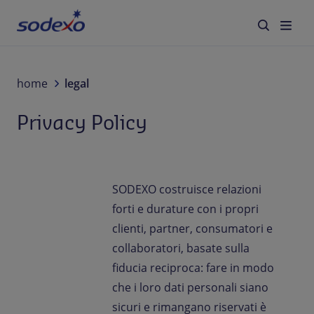
Servizi e Brand
home
legal
Privacy Policy
Settori
Blog
SODEXO costruisce relazioni
Chi siamo
forti e durature con i propri
clienti, partner, consumatori e
Sostenibilità
collaboratori, basate sulla
fiducia reciproca: fare in modo
Lavora con noi
che i loro dati personali siano
sicuri e rimangano riservati è