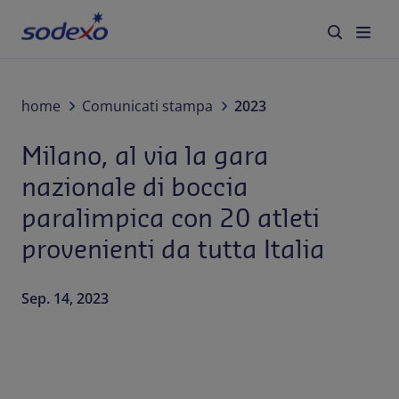
Servizi e Brand
home
Comunicati stampa
2023
Milano, al via la gara
Settori
nazionale di boccia
Blog
paralimpica con 20 atleti
provenienti da tutta Italia
Chi siamo
Sostenibilità
Sep. 14, 2023
Lavora con noi