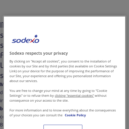
Contattaci
IT-IT
Comunicati Stampa
Il torneo "Iniziamo a sBOCCIAre"
si terrà sabato 16 e domenica 17
settembre ed è organizzato dalla
Federazione Italiana Bocce
Sodexo respects your privacy
By clicking on "Accept all cookies", you consent to the installation of
Lombardia (FIB Lombardia) con il
cookies by our Site and by third parties (list available on Cookie Settings
Link) on your device for the purpose of improving the performance of
sostegno di Sodexo Italia
our Site, your experience and offering you personalized information
about our services.
Milano (Mi), 13 Settembre 2023
– Sabato 16 e
You are free to change your mind at any time by going to "Cookie
domenica 17 settembre presso il
PalaBicocca U26
,
Settings" or to refuse them by
clicking "essential cookies"
without
in via Raffaello Giolli 7A, si terrà la
gara nazionale di
consequence on your access to the site.
boccia paralimpica "Iniziamo a sBOCCIAre"
che
For more information and to know everything about the consequences
of your choices you can consult the
Cookie Policy
coinvolgerà
20 atleti
appartenenti alle categorie
BC1, BC2 e BC3 provenienti da 13 società di tutta