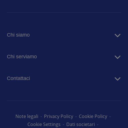
Chi siamo
Sodexo in Italia
Chi serviamo
Sostenibilità
Blog
Aziende
Comunicati stampa
Contattaci
Case di risposo
Ospedali
Contatta i nostri team
Prima Infanzia
Lavora con noi
Scuole
Università
Note legali
Privacy Policy
Cookie Policy
Cookie Settings
Dati societari