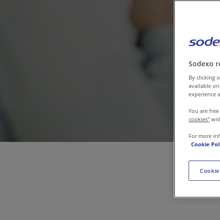
Contattaci
Sodexo r
By clicking o
available on
experience a
You are free
cookies"
wit
For more in
Cookie Pol
Cookie