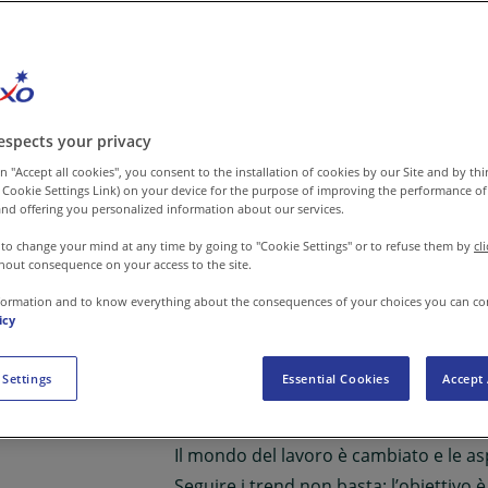
espects your privacy
n "Accept all cookies", you consent to the installation of cookies by our Site and by third
 Cookie Settings Link) on your device for the purpose of improving the performance of 
nd offering you personalized information about our services.
 to change your mind at any time by going to "Cookie Settings" or to refuse them by
cl
hout consequence on your access to the site.
formation and to know everything about the consequences of your choices you can co
icy
 Settings
Essential Cookies
Accept 
Un webinar per chi guida i
Il mondo del lavoro è cambiato e le as
Seguire i trend non basta: l’obiettivo 