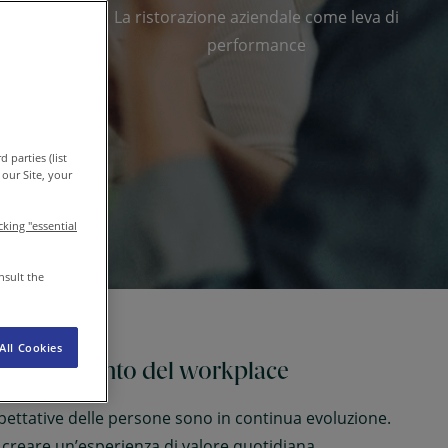
La ristorazione aziendale come leva di
performance
IT-IT
Comunicati Stampa
 parties (list
our Site, your
icking "essential
nsult the
All Cookies
l cambiamento del workplace
pettative delle persone sono in continua evoluzione.
è creare un’esperienza di valore quotidiana.