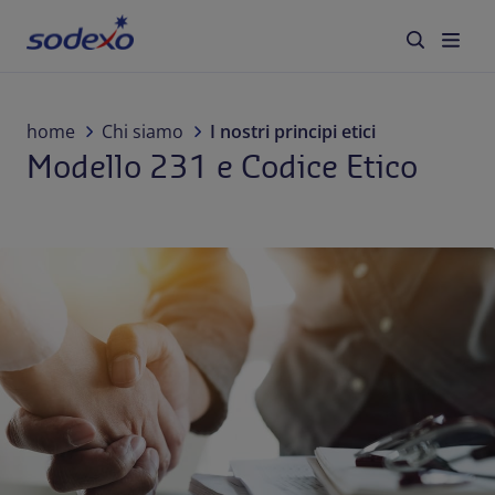
Servizi e Brand
home
Chi siamo
I nostri principi etici
Modello 231 e Codice Etico
Settori
Blog
Chi siamo
Sostenibilità
Lavora con noi