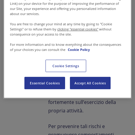
Società rispondono per la
Link) on your device for the purpose of improving the performance of
commissione o la tentata
our Site, your experience and offering you personalized information
about our services.
commissione, in Italia o
You are free to change your mind at any time by going to "Cookie
all’estero, di reati commessi da
Settings" or to refuse them by
clicking "essential cookies"
without
soggetti ad esse
consequence on your access to the site.
funzionalmente legati e
For more information and to know everything about the consequences
of your choices you can consult the
Cookie Policy
commessi nell'interesse o a
vantaggio delle Società stesse.
Cookie Settings
L’inosservanza della disciplina
contenuta nel Decreto può
Essential Cookies
Accept All Cookies
comportare per l’ente sanzioni
che possono incidere
fortemente sull’esercizio della
propria attività.
Per prevenire tali rischi e
promuovere comportamenti