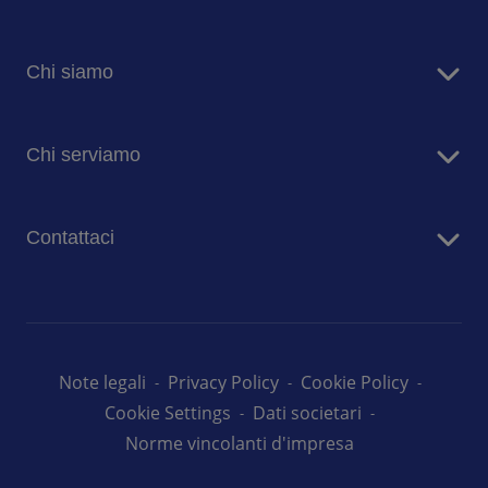
Chi siamo
Sodexo in Italia
Chi serviamo
Sostenibilità
Blog
Aziende
Comunicati stampa
Contattaci
Case di risposo
Ospedali
Contatta i nostri team
Prima Infanzia
Lavora con noi
Scuole
Università
Note legali
Privacy Policy
Cookie Policy
Cookie Settings
Dati societari
Norme vincolanti d'impresa