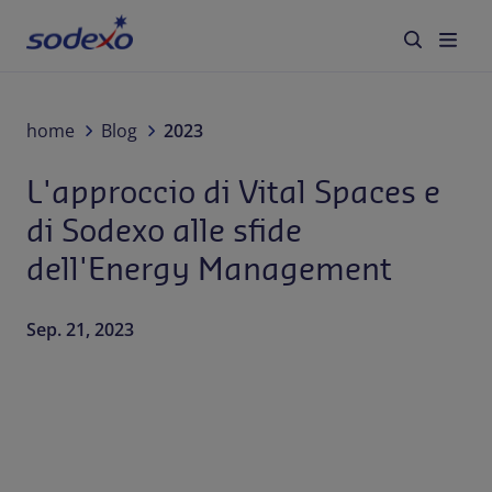
Servizi e Brand
home
Blog
2023
L'approccio di Vital Spaces e
Settori
di Sodexo alle sfide
Blog
dell'Energy Management
Chi siamo
Sep. 21, 2023
Sostenibilità
Lavora con noi