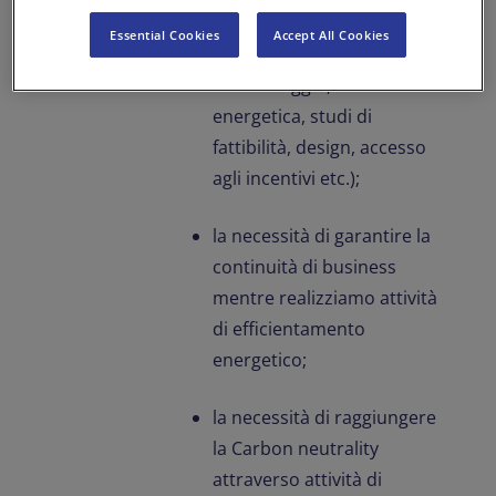
un approccio consulenziale
Essential Cookies
Accept All Cookies
(audit, diagnosi energetica,
monitoraggio, contabilità
energetica, studi di
fattibilità, design, accesso
agli incentivi etc.);
la necessità di garantire la
continuità di business
mentre realizziamo attività
di efficientamento
energetico;
la necessità di raggiungere
la Carbon neutrality
attraverso attività di