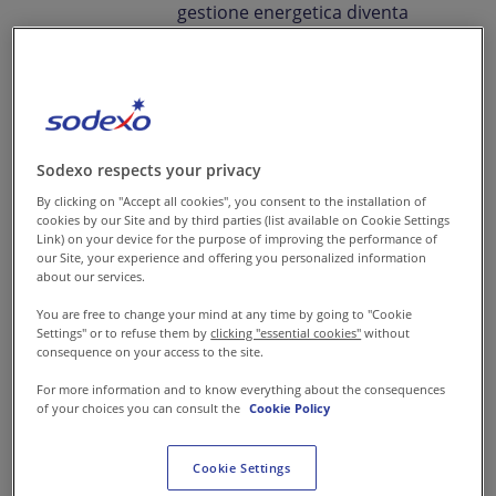
gestione energetica diventa
una risposta o a un bisogno o a
una richiesta da parte dei
nostri clienti.
Ci aiuti a capire
Sodexo respects your privacy
meglio il diverso
By clicking on "Accept all cookies", you consent to the installation of
cookies by our Site and by third parties (list available on Cookie Settings
approccio tra
Link) on your device for the purpose of improving the performance of
our Site, your experience and offering you personalized information
bisogno e
about our services.
richiesta?
You are free to change your mind at any time by going to "Cookie
Settings" or to refuse them by
clicking "essential cookies"
without
consequence on your access to the site.
La risposta a un bisogno di un
For more information and to know everything about the consequences
of your choices you can consult the
Cookie Policy
cliente può tradursi nelle
casistiche che seguono:
Cookie Settings