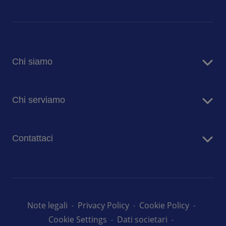
Chi siamo
Sodexo in Italia
Chi serviamo
Sostenibilità
Blog
Aziende
Comunicati stampa
Contattaci
Case di risposo
Ospedali
Contatta i nostri team
Prima Infanzia
Lavora con noi
Scuole
Università
Note legali
Privacy Policy
Cookie Policy
Cookie Settings
Dati societari