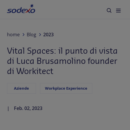
Servizi e Brand
home
Blog
2023
Vital Spaces: il punto di vista
Settori
di Luca Brusamolino founder
Blog
di Workitect
Chi siamo
Aziende
Workplace Experience
Sostenibilità
Feb. 02, 2023
Lavora con noi