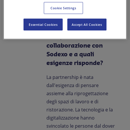
ambienti professionali. A lui
Cookie Settings
abbiamo chiesto di parlarci di
Vital Spaces.
Essential Cookies
Accept All Cookies
Luca, come nasce la
collaborazione con
Sodexo e a quali
esigenze risponde?
La partnership è nata
dall'esigenza di pensare
assieme alla riprogettazione
degli spazi di lavoro e di
ristorazione. La tecnologia e la
digitalizzazione hanno
svincolato le persone dal dover