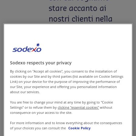
stare accanto ai
nostri clienti nella
riprogettazione del
modo di vivere gli
spazi aziendali.
Sodexo respects your privacy
Luca Brusamolino, founder di
By clicking on "Accept all cookies", you consent to the installation of
Workitect, è un esperto di
cookies by our Site and by third parties (list available on Cookie Settings
smart working e progettazione
Link) on your device for the purpose of improving the performance of
our Site, your experience and offering you personalized information
di spazi di lavoro. Dal 2016 si
about our services.
occupa di consulenza alle
You are free to change your mind at any time by going to "Cookie
aziende nei processi di
Settings" or to refuse them by
clicking "essential cookies"
without
consequence on your access to the site.
workplace change e da anni è
For more information and to know everything about the consequences
partner di Sodexo nella
of your choices you can consult the
Cookie Policy
consulenza per il design degli