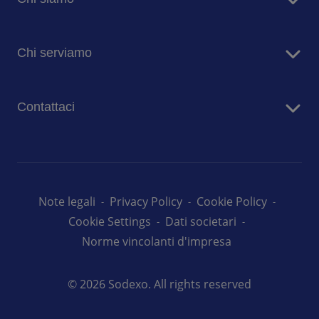
Sodexo in Italia
Chi serviamo
Sostenibilità
Blog
Aziende
Comunicati stampa
Contattaci
Case di risposo
Ospedali
Contatta i nostri team
Prima Infanzia
Lavora con noi
Scuole
Università
Note legali
Privacy Policy
Cookie Policy
Cookie Settings
Dati societari
Norme vincolanti d'impresa
© 2026 Sodexo. All rights reserved