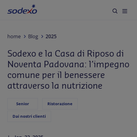
Servizi e Brand
home
Blog
2025
Sodexo e la Casa di Riposo di
Settori
Noventa Padovana: l’impegno
Blog
comune per il benessere
attraverso la nutrizione
Chi siamo
Sostenibilità
Senior
Ristorazione
Dai nostri clienti
Lavora con noi