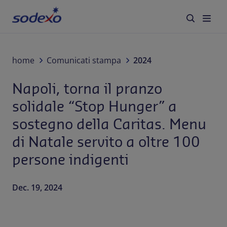
Servizi e Brand
home
Comunicati stampa
2024
Napoli, torna il pranzo
Settori
solidale “Stop Hunger” a
Blog
sostegno della Caritas. Menu
di Natale servito a oltre 100
Chi siamo
persone indigenti
Sostenibilità
Dec. 19, 2024
Lavora con noi