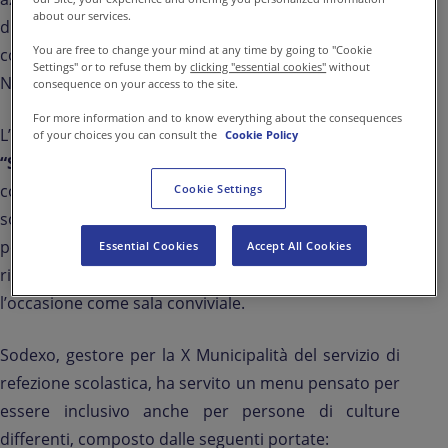
about our services.
di cura e manutenzione degli spazi, in collaborazione
You are free to change your mind at any time by going to "Cookie
con la Caritas Interparrocchiale e la X Municipalità di
Settings" or to refuse them by
clicking "essential cookies"
without
Napoli.
consequence on your access to the site.
For more information and to know everything about the consequences
L’evento, che rientra nelle
iniziative di volontariato
of your choices you can consult the
Cookie Policy
“Stop Hunger”
, ha visto i collaboratori del contro
cottura Sodexo impegnati nella preparazione e
Cookie Settings
somministrazione di uno speciale menu di Natale
per le oltre 100 persone in difficoltà che hanno
Essential Cookies
Accept All Cookies
riempito la navata della chiesa, allestita per
l’occasione come sala conviviale.
Sodexo, gestore per la X Municipalità del servizio di
refezione scolastica, ha servito un menu pensato per
essere inclusivo anche per persone di culture
differenti, composto dalle seguenti portate: