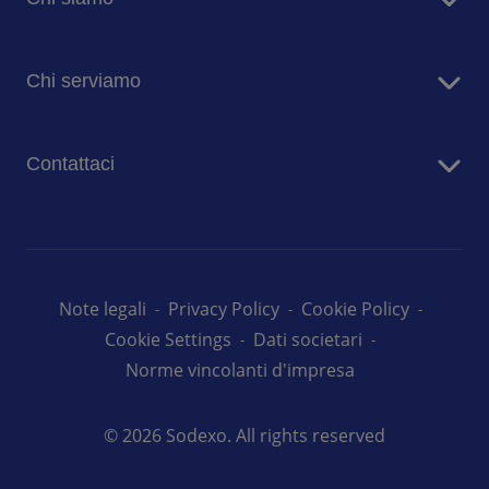
Sodexo in Italia
Chi serviamo
Sostenibilità
Blog
Aziende
Comunicati stampa
Contattaci
Case di risposo
Ospedali
Contatta i nostri team
Prima Infanzia
Lavora con noi
Scuole
Università
Note legali
Privacy Policy
Cookie Policy
Cookie Settings
Dati societari
Norme vincolanti d'impresa
© 2026 Sodexo. All rights reserved