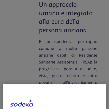
Un approccio
Contattaci
umano e integrato
IT-IT
Comunicati Stampa
alla cura della
persona anziana
È un'esperienza purtroppo
comune a molte persone
anziane ospiti di Residenze
Sanitarie Assistenziali (RSA): la
progressiva perdita di udito,
vista, gusto, olfatto e tatto
dovuta all'invecchiamento
comporta conseguenze dirette
sulla qualità della vita, la
socialità l'equilibrio emotivo e il