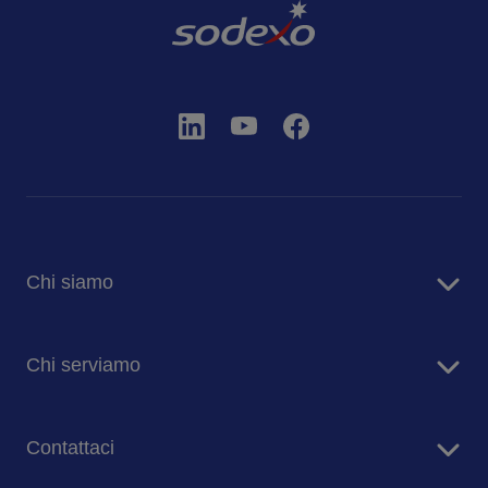
Chi siamo
Sodexo in Italia
Chi serviamo
Sostenibilità
Blog
Aziende
Comunicati stampa
Contattaci
Case di risposo