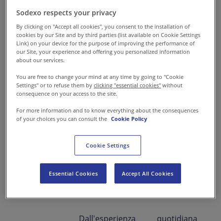
rischio di malnutrizione.
Sodexo respects your privacy
Uno studio condotto da
By clicking on "Accept all cookies", you consent to the installation of
cookies by our Site and by third parties (list available on Cookie Settings
Sodexo in collaborazione con il
Link) on your device for the purpose of improving the performance of
our Site, your experience and offering you personalized information
Life Research Institute
about our services.
dell’Università di Ottawa ha
You are free to change your mind at any time by going to "Cookie
tuttavia dimostrato che
Settings" or to refuse them by
clicking "essential cookies"
without
consequence on your access to the site.
integrare stimolazioni
sensoriali durante la giornata
For more information and to know everything about the consequences
of your choices you can consult the
Cookie Policy
consente di migliorare
l’esperienza complessiva degli
Cookie Settings
ospiti, limitando notevolmente
il decadimento di aspetti come
Essential Cookies
Accept All Cookies
l'assunzione di cibo, l'umore e
l'isolamento.
Dall'esperienza quotidiana