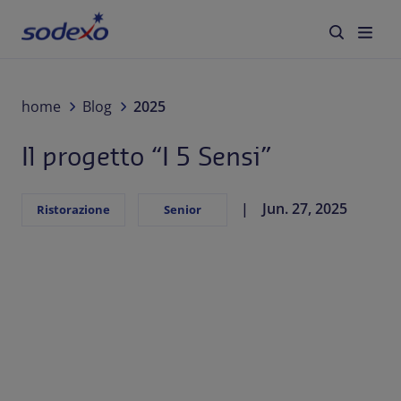
Servizi e Brand
home
Blog
2025
Il progetto “I 5 Sensi”
Settori
Blog
Jun. 27, 2025
Ristorazione
Senior
Chi siamo
Sostenibilità
Lavora con noi