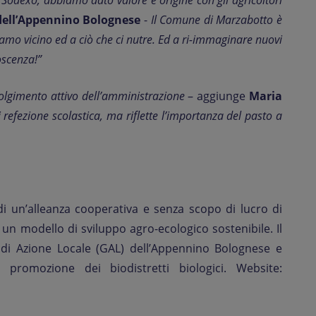
i Sodexo, abbiamo dato valore e origine con gli agricoltori
 dell’Appennino Bolognese
-
Il Comune di Marzabotto è
iamo vicino ed a ciò che ci nutre. Ed a ri-immaginare nuovi
oscenza!”
volgimento attivo dell’amministrazione
– aggiunge
Maria
 refezione scolastica, ma riflette l’importanza del pasto a
i un’alleanza cooperativa e senza scopo di lucro di
e un modello di sviluppo agro-ecologico sostenibile. Il
 di Azione Locale (GAL) dell’Appennino Bolognese e
promozione dei biodistretti biologici. Website: