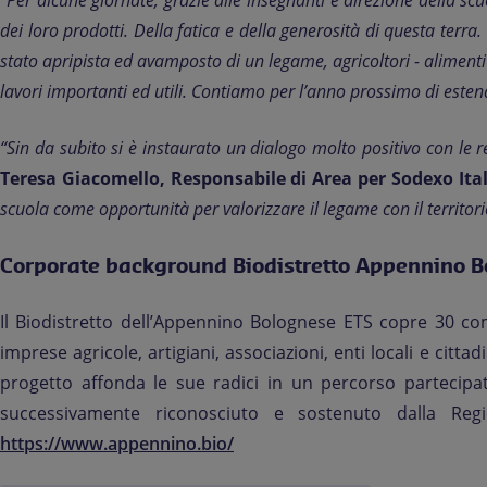
“Per alcune giornate, grazie alle insegnanti e direzione della scu
dei loro prodotti. Della fatica e della generosità di questa terra.
stato apripista ed avamposto di un legame, agricoltori - aliment
lavori importanti ed utili. Contiamo per l’anno prossimo di este
“Sin da subito si è instaurato un dialogo molto positivo con le r
Teresa Giacomello, Responsabile di Area per Sodexo Ital
scuola come opportunità per valorizzare il legame con il territo
Corporate background Biodistretto Appennino 
Il Biodistretto dell’Appennino Bolognese ETS copre 30 com
imprese agricole, artigiani, associazioni, enti locali e cit
progetto affonda le sue radici in un percorso partecipa
successivamente riconosciuto e sostenuto dalla Regi
https://www.appennino.bio/