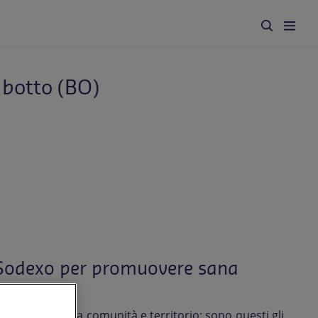
abotto (BO)
on Sodexo per promuovere sana
re il legame tra comunità e territorio: sono questi gli