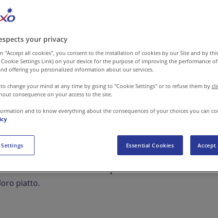
 attiva nella ristorazione collettiva e nei servizi alle impr
dell’Appennino Bolognese
, rete composta da
48 aziende a
zabotto.
espects your privacy
n "Accept all cookies", you consent to the installation of cookies by our Site and by third
 Cookie Settings Link) on your device for the purpose of improving the performance of 
terno delle mense scolastiche
attraverso delle giornate di
nd offering you personalized information about our services.
zare le realtà produttive del territorio.
 to change your mind at any time by going to "Cookie Settings" or to refuse them by
cl
hout consequence on your access to the site.
ogetto in un incontro aperto alla comunità scolastica e all
formation and to know everything about the consequences of your choices you can co
 accompagnato
oltre 350 alunni
della scuola primaria alla
icy
 accurata delle materie prime
, scegliendo prodotti che
 Settings
Essential Cookies
Accept 
lle linee guida per la ristorazione scolastica. Ogni incont
averso il
racconto diretto dei produttori del Biodistretto
e
loro piatto.