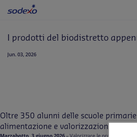
I prodotti del biodistretto app
Servizi e Brand
Settori
Jun. 03, 2026
Blog
Chi siamo
Sostenibilità
Oltre 350 alunni delle scuole primari
Lavora con noi
alimentazione e valorizzazione del ter
Marzabotto, 3 giugno 2026
– Valorizzare le produzioni loca