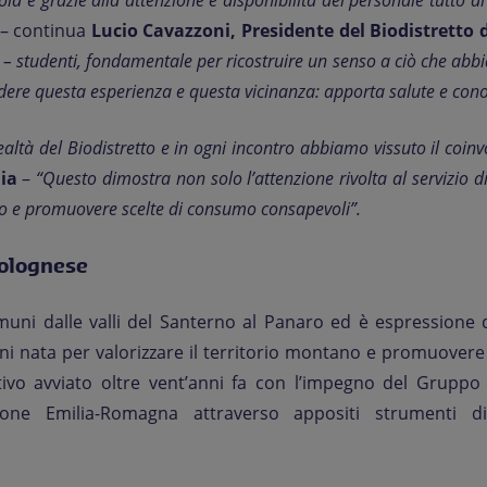
ola e grazie alla attenzione e disponibilità del personale tutto d
– continua
Lucio Cavazzoni, Presidente del Biodistretto
i – studenti, fondamentale per ricostruire un senso a ciò che abb
ndere questa esperienza e questa vicinanza: apporta salute e con
ealtà del Biodistretto e in ogni incontro abbiamo vissuto il coin
ia
–
“Questo dimostra non solo l’attenzione rivolta al servizio di
rio e promuovere scelte di consumo consapevoli”.
Bolognese
uni dalle valli del Santerno al Panaro ed è espressione d
tadini nata per valorizzare il territorio montano e promuover
tivo avviato oltre vent’anni fa con l’impegno del Gruppo
one Emilia-Romagna attraverso appositi strumenti di 