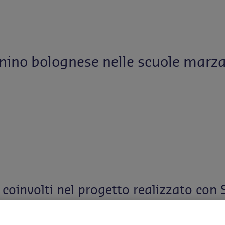
ennino bolognese nelle scuole marz
e coinvolti nel progetto realizzato c
ritorio
li, educare le nuove generazioni al valore del cibo e rafforza